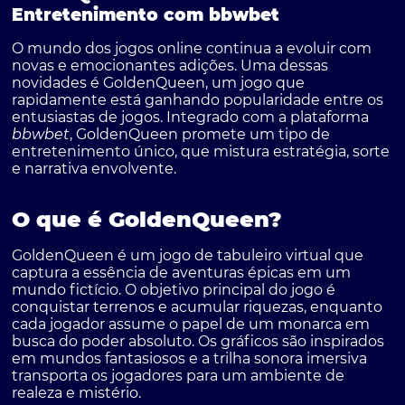
Entretenimento com bbwbet
O mundo dos jogos online continua a evoluir com
novas e emocionantes adições. Uma dessas
novidades é
GoldenQueen
, um jogo que
rapidamente está ganhando popularidade entre os
entusiastas de jogos. Integrado com a plataforma
bbwbet
, GoldenQueen promete um tipo de
entretenimento único, que mistura estratégia, sorte
e narrativa envolvente.
O que é GoldenQueen?
GoldenQueen é um jogo de tabuleiro virtual que
captura a essência de aventuras épicas em um
mundo fictício. O objetivo principal do jogo é
conquistar terrenos e acumular riquezas, enquanto
cada jogador assume o papel de um monarca em
busca do poder absoluto. Os gráficos são inspirados
em mundos fantasiosos e a trilha sonora imersiva
transporta os jogadores para um ambiente de
realeza e mistério.