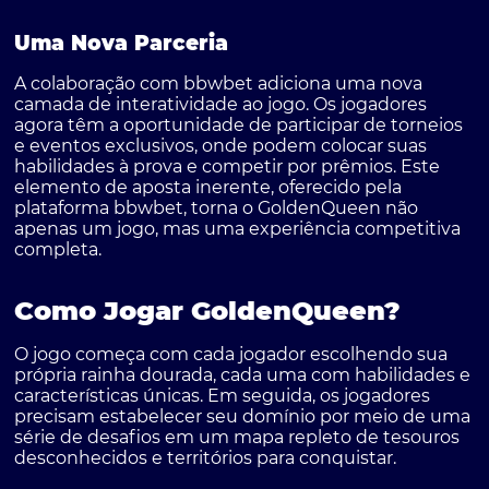
Uma Nova Parceria
A colaboração com
bbwbet
adiciona uma nova
camada de interatividade ao jogo. Os jogadores
agora têm a oportunidade de participar de torneios
e eventos exclusivos, onde podem colocar suas
habilidades à prova e competir por prêmios. Este
elemento de aposta inerente, oferecido pela
plataforma bbwbet, torna o GoldenQueen não
apenas um jogo, mas uma experiência competitiva
completa.
Como Jogar GoldenQueen?
O jogo começa com cada jogador escolhendo sua
própria rainha dourada, cada uma com habilidades e
características únicas. Em seguida, os jogadores
precisam estabelecer seu domínio por meio de uma
série de desafios em um mapa repleto de tesouros
desconhecidos e territórios para conquistar.