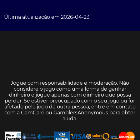
Última atualização em 2026-04-23
Jogue com responsabilidade e moderação. Não
considere o jogo como uma forma de ganhar
dinheiro e jogue apenas com dinheiro que possa
perder. Se estiver preocupado com o seu jogo ou for
afetado pelo jogo de outra pessoa, entre em contato
com a
GamCare
ou
GamblersAnonymous
para obter
ajuda.