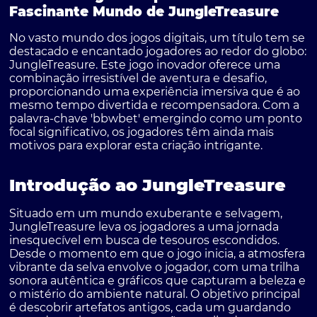
Fascinante Mundo de JungleTreasure
No vasto mundo dos jogos digitais, um título tem se
destacado e encantado jogadores ao redor do globo:
JungleTreasure. Este jogo inovador oferece uma
combinação irresistível de aventura e desafio,
proporcionando uma experiência imersiva que é ao
mesmo tempo divertida e recompensadora. Com a
palavra-chave 'bbwbet' emergindo como um ponto
focal significativo, os jogadores têm ainda mais
motivos para explorar esta criação intrigante.
Introdução ao JungleTreasure
Situado em um mundo exuberante e selvagem,
JungleTreasure leva os jogadores a uma jornada
inesquecível em busca de tesouros escondidos.
Desde o momento em que o jogo inicia, a atmosfera
vibrante da selva envolve o jogador, com uma trilha
sonora autêntica e gráficos que capturam a beleza e
o mistério do ambiente natural. O objetivo principal
é descobrir artefatos antigos, cada um guardando