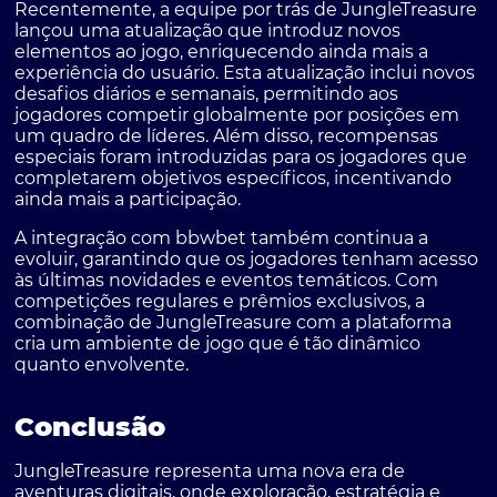
Recentemente, a equipe por trás de JungleTreasure
lançou uma atualização que introduz novos
elementos ao jogo, enriquecendo ainda mais a
experiência do usuário. Esta atualização inclui novos
desafios diários e semanais, permitindo aos
jogadores competir globalmente por posições em
um quadro de líderes. Além disso, recompensas
especiais foram introduzidas para os jogadores que
completarem objetivos específicos, incentivando
ainda mais a participação.
A integração com bbwbet também continua a
evoluir, garantindo que os jogadores tenham acesso
às últimas novidades e eventos temáticos. Com
competições regulares e prêmios exclusivos, a
combinação de JungleTreasure com a plataforma
cria um ambiente de jogo que é tão dinâmico
quanto envolvente.
Conclusão
JungleTreasure representa uma nova era de
aventuras digitais, onde exploração, estratégia e