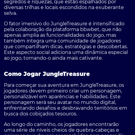
segredos e riquezas, que estão espalhados por
diversas trilhas e locais escondidos na exuberante
selva.
O fator imersivo do JungleTreasure é intensificado
pela colaboração da plataforma bbwbet, que não
apenas amplia as funcionalidades do jogo, mas
também integra uma comunidade de jogadores
que compartilham dicas, estratégias e descobertas.
Este aspecto social adiciona uma dinâmica especial
ao jogo, tornando-o ainda mais cativante.
Como Jogar JungleTreasure
Para começar sua aventura em JungleTreasure, os
jogadores devem primeiro criar um personagem,
personalizável em aparências e habilidades. Este
personagem será seu avatar no mundo digital,
enfrentando desafios e desbravando territórios em
busca dos cobiçados tesouros.
Ao longo do caminho, os jogadores encontrarão
uma série de níveis cheios de quebra-cabeças e