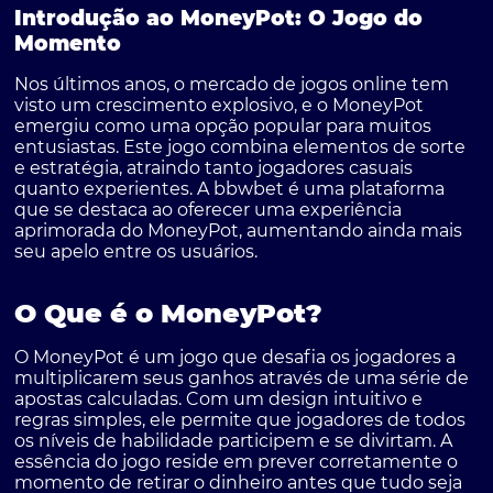
Introdução ao MoneyPot: O Jogo do
Momento
Nos últimos anos, o mercado de jogos online tem
visto um crescimento explosivo, e o
MoneyPot
emergiu como uma opção popular para muitos
entusiastas. Este jogo combina elementos de sorte
e estratégia, atraindo tanto jogadores casuais
quanto experientes. A
bbwbet
é uma plataforma
que se destaca ao oferecer uma experiência
aprimorada do MoneyPot, aumentando ainda mais
seu apelo entre os usuários.
O Que é o MoneyPot?
O MoneyPot é um jogo que desafia os jogadores a
multiplicarem seus ganhos através de uma série de
apostas calculadas. Com um design intuitivo e
regras simples, ele permite que jogadores de todos
os níveis de habilidade participem e se divirtam. A
essência do jogo reside em prever corretamente o
momento de retirar o dinheiro antes que tudo seja