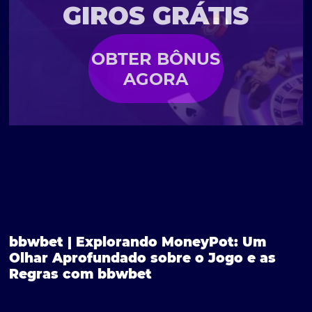
GIROS GRÁTIS
OBTER BÔNUS
AGORA
bbwbet | Explorando MoneyPot: Um
Olhar Aprofundado sobre o Jogo e as
Regras com bbwbet