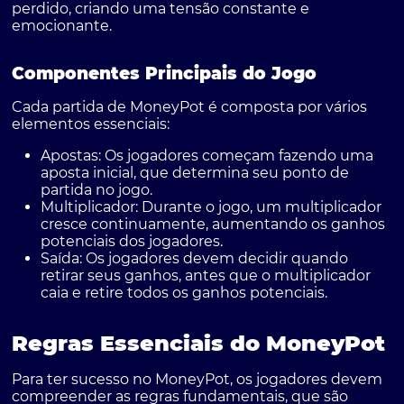
perdido, criando uma tensão constante e
emocionante.
Componentes Principais do Jogo
Cada partida de MoneyPot é composta por vários
elementos essenciais:
Apostas
: Os jogadores começam fazendo uma
aposta inicial, que determina seu ponto de
partida no jogo.
Multiplicador
: Durante o jogo, um multiplicador
cresce continuamente, aumentando os ganhos
potenciais dos jogadores.
Saída
: Os jogadores devem decidir quando
retirar seus ganhos, antes que o multiplicador
caia e retire todos os ganhos potenciais.
Regras Essenciais do MoneyPot
Para ter sucesso no MoneyPot, os jogadores devem
compreender as regras fundamentais, que são