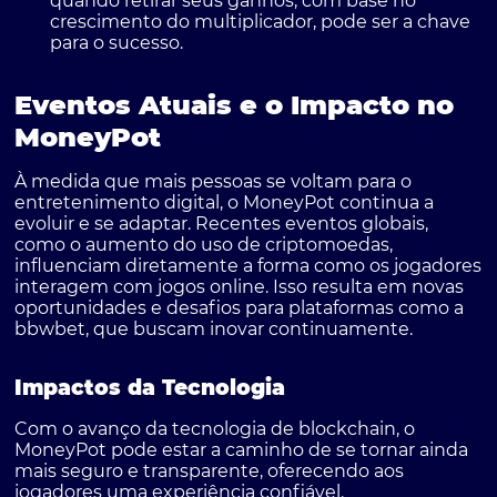
quando retirar seus ganhos, com base no
crescimento do multiplicador, pode ser a chave
para o sucesso.
Eventos Atuais e o Impacto no
MoneyPot
À medida que mais pessoas se voltam para o
entretenimento digital, o MoneyPot continua a
evoluir e se adaptar. Recentes eventos globais,
como o aumento do uso de criptomoedas,
influenciam diretamente a forma como os jogadores
interagem com jogos online. Isso resulta em novas
oportunidades e desafios para plataformas como a
bbwbet, que buscam inovar continuamente.
Impactos da Tecnologia
Com o avanço da tecnologia de blockchain, o
MoneyPot pode estar a caminho de se tornar ainda
mais seguro e transparente, oferecendo aos
jogadores uma experiência confiável.