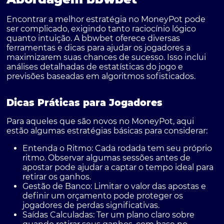
Encontrar a melhor estratégia no MoneyPot pode
ser complicado, exigindo tanto raciocínio lógico
quanto intuição. A
bbwbet
oferece diversas
ferramentas e dicas para ajudar os jogadores a
maximizarem suas chances de sucesso. Isso inclui
análises detalhadas de estatísticas do jogo e
previsões baseadas em algoritmos sofisticados.
Dicas Práticas para Jogadores
Para aqueles que são novos no MoneyPot, aqui
estão algumas estratégias básicas para considerar:
Entenda o Ritmo
: Cada rodada tem seu próprio
ritmo. Observar algumas sessões antes de
apostar pode ajudar a captar o tempo ideal para
retirar os ganhos.
Gestão de Banco
: Limitar o valor das apostas e
definir um orçamento pode proteger os
jogadores de perdas significativas.
Saídas Calculadas
: Ter um plano claro sobre