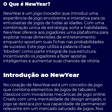
O Que é NewYear?
NewYear é um jogo inovador que introduz uma
experiência de jogo envolvente e interativa para os
entusiastas de jogos de todas as idades. Com uma
combinação única de estratégia, sorte e habilidades,
NewYear oferece aos jogadores uma plataforma para
explorar novas dimensões de entretenimento
enquanto apostam suas fichas nas probabilidades
de sucesso. Este jogo utiliza a palavra-chave
'bbwbet' como parte integral de sua estrutura,
incentivando os jogadores a fazer apostas
inteligentes e aumentar suas chances de vitória.
Introdução ao NewYear
No coração de NewYear está um conceito de jogo
que combina elementos de jogos de tabuleiro
clássicos com inovadoras mecânicas de jogo online.
Criado com uma mentalidade de design arrojado, o
jogo se destaca por sua capacidade de permanecer
relevante em um mercado saturado de jogos. Nos