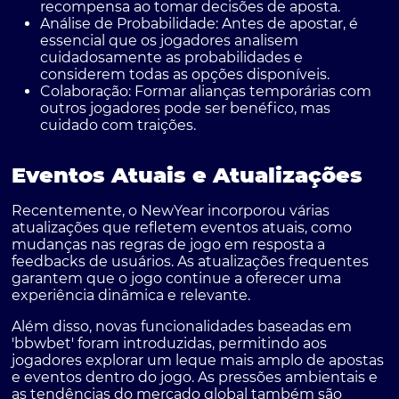
recompensa ao tomar decisões de aposta.
Análise de Probabilidade:
Antes de apostar, é
essencial que os jogadores analisem
cuidadosamente as probabilidades e
considerem todas as opções disponíveis.
Colaboração:
Formar alianças temporárias com
outros jogadores pode ser benéfico, mas
cuidado com traições.
Eventos Atuais e Atualizações
Recentemente, o NewYear incorporou várias
atualizações que refletem eventos atuais, como
mudanças nas regras de jogo em resposta a
feedbacks de usuários. As atualizações frequentes
garantem que o jogo continue a oferecer uma
experiência dinâmica e relevante.
Além disso, novas funcionalidades baseadas em
'bbwbet' foram introduzidas, permitindo aos
jogadores explorar um leque mais amplo de apostas
e eventos dentro do jogo. As pressões ambientais e
as tendências do mercado global também são