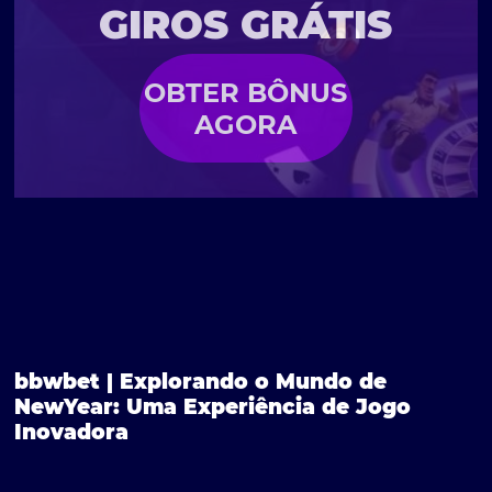
GIROS GRÁTIS
OBTER BÔNUS
AGORA
bbwbet | Explorando o Mundo de
NewYear: Uma Experiência de Jogo
Inovadora