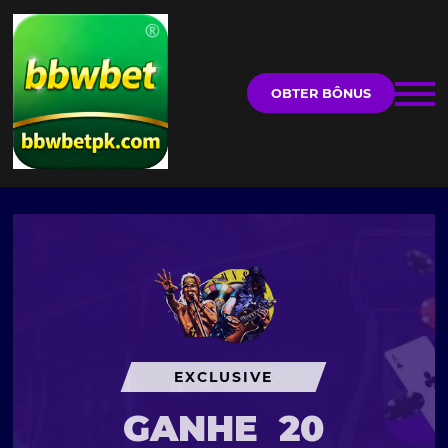
OBTER BÔNUS
EXCLUSIVE
GANHE
20