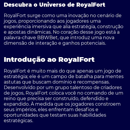
Descubra o Universo de RoyalFort
RoyalFort surge como uma inovação no cenário de
jogos, proporcionando aos jogadores uma
experiência imersiva que alia estratégia, construção
e apostas dinâmicas. No coração desse jogo está a
palavra-chave
BBWBet
, que introduz uma nova
dimensão de interação e ganhos potenciais.
Introdução ao RoyalFort
RoyalFort é muito mais do que apenas um jogo de
estratégia; ele é um campo de batalha para mentes
astutas que buscam domínio e recompensas.
Desenvolvido por um grupo talentoso de criadores
de jogos, RoyalFort coloca você no comando de um
reino que precisa ser construído, defendido e
expandido. À medida que os jogadores constroem
seus impérios, eles enfrentam desafios e
oportunidades que testam suas habilidades
estratégicas.