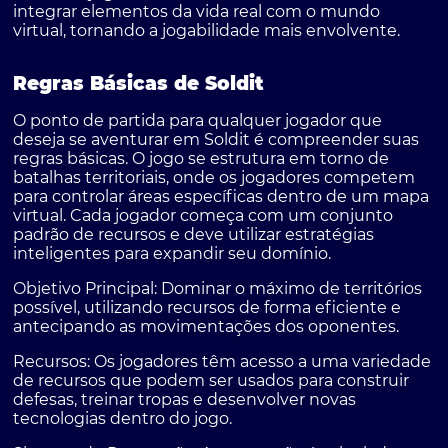
integrar elementos da vida real com o mundo
virtual, tornando a jogabilidade mais envolvente.
Regras Básicas de Soldit
O ponto de partida para qualquer jogador que
deseja se aventurar em Soldit é compreender suas
regras básicas. O jogo se estrutura em torno de
batalhas territoriais, onde os jogadores competem
para controlar áreas específicas dentro de um mapa
virtual. Cada jogador começa com um conjunto
padrão de recursos e deve utilizar estratégias
inteligentes para expandir seu domínio.
Objetivo Principal
: Dominar o máximo de territórios
possível, utilizando recursos de forma eficiente e
antecipando as movimentações dos oponentes.
Recursos
: Os jogadores têm acesso a uma variedade
de recursos que podem ser usados para construir
defesas, treinar tropas e desenvolver novas
tecnologias dentro do jogo.