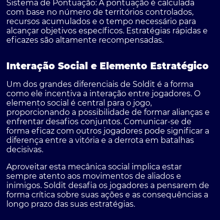
Sistema de Pontuação
: A pontuação é calculada
com base no número de territórios controlados,
recursos acumulados e o tempo necessário para
alcançar objetivos específicos. Estratégias rápidas e
eficazes são altamente recompensadas.
Interação Social e Elemento Estratégico
Um dos grandes diferenciais de Soldit é a forma
como ele incentiva a interação entre jogadores. O
elemento social é central para o jogo,
proporcionando a possibilidade de formar alianças e
enfrentar desafios conjuntos. Comunicar-se de
forma eficaz com outros jogadores pode significar a
diferença entre a vitória e a derrota em batalhas
decisivas.
Aproveitar esta mecânica social implica estar
sempre atento aos movimentos de aliados e
inimigos. Soldit desafia os jogadores a pensarem de
forma crítica sobre suas ações e as consequências a
longo prazo das suas estratégias.