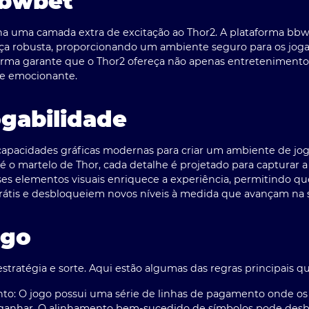
bbwbet
na uma camada extra de excitação ao Thor2. A plataforma bbw
ça robusta, proporcionando um ambiente seguro para os jog
orma garante que o Thor2 ofereça não apenas entretenimen
 e emocionante.
ogabilidade
capacidades gráficas modernas para criar um ambiente de jog
é o martelo de Thor, cada detalhe é projetado para capturar 
ses elementos visuais enriquece a experiência, permitindo q
rátis e desbloqueiem novos níveis à medida que avançam na 
ogo
stratégia e sorte. Aqui estão algumas das regras principais 
to:
O jogo possui uma série de linhas de pagamento onde os
a ganhar. O alinhamento bem-sucedido de símbolos pode des