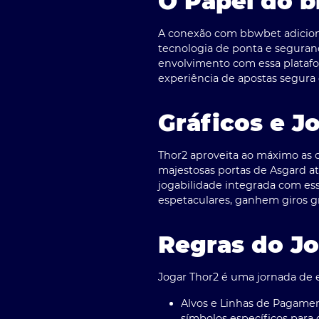
O Papel do 
A conexão com
bbwbet
adicio
tecnologia de ponta e seguran
envolvimento com essa plataf
experiência de apostas segura
Gráficos e J
Thor2 aproveita ao máximo as 
majestosas portas de Asgard at
jogabilidade integrada com es
espetaculares, ganhem giros g
Regras do J
Jogar Thor2 é uma jornada de e
Alvos e Linhas de Pagamen
símbolos específicos par