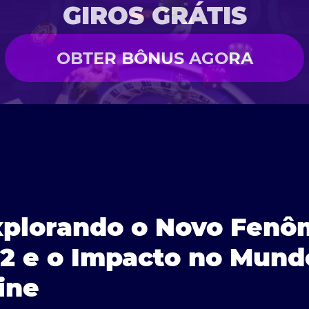
GIROS GRÁTIS
OBTER BÔNUS AGORA
xplorando o Novo Fenô
r2 e o Impacto no Mund
ine