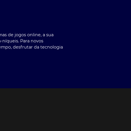
as de jogos online, a sua
-níqueis. Para novos
empo, desfrutar da tecnologia