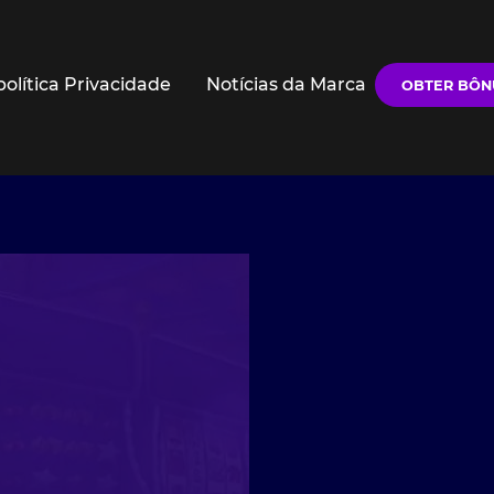
política Privacidade
Notícias da Marca
OBTER BÔN